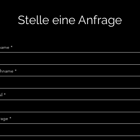
Stelle eine Anfrage
name
chname
il
rage