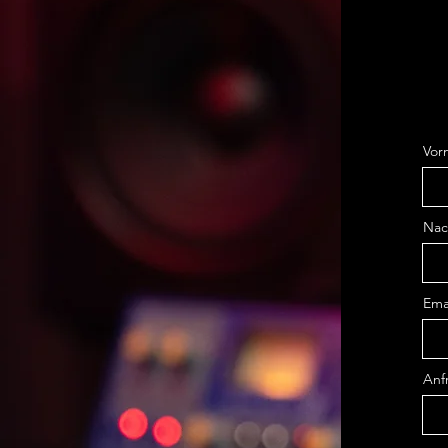
Vor
Na
Ema
Anf