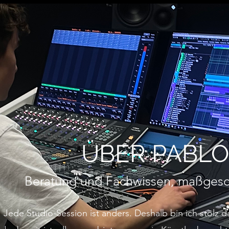
ÜBER PABL
Beratung und Fachwissen, maßgeschn
Jede Studio-Session ist anders. Deshalb bin ich stolz da