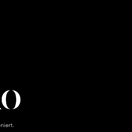
lanco
niert.